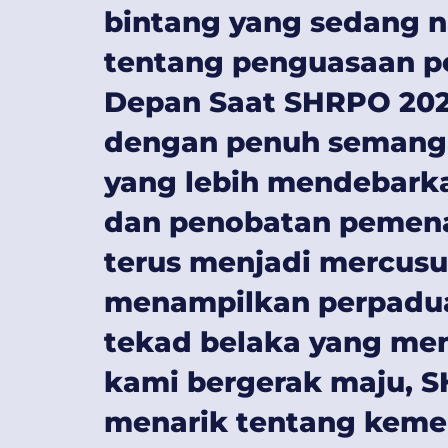
bintang yang sedang n
tentang penguasaan p
Depan Saat SHRPO 202
dengan penuh semanga
yang lebih mendebark
dan penobatan pemena
terus menjadi mercusu
menampilkan perpaduan
tekad belaka yang men
kami bergerak maju, S
menarik tentang keme