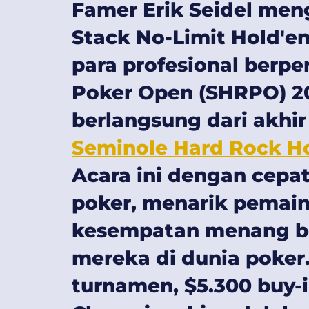
Famer Erik Seidel me
Stack No-Limit Hold'em
para profesional berp
Poker Open (SHRPO) 20
berlangsung dari akhir 
Seminole Hard Rock Ho
Acara ini dengan cepat
poker, menarik pemain
kesempatan menang b
mereka di dunia poker
turnamen, $5.300 buy-