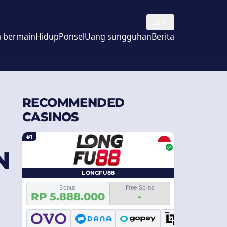
ID
a bermain
Hidup
Ponsel
Uang sungguhan
Berita
RECOMMENDED
CASINOS
#1
N
LONGFU88
Bonus
Free Spins
RP 5.888.000
-