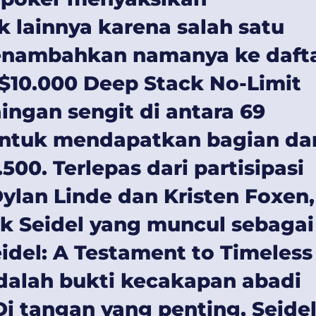
lainnya karena salah satu
enambahkan namanya ke daft
$10.000 Deep Stack No-Limit
ingan sengit di antara 69
untuk mendapatkan bagian dar
00. Terlepas dari partisipasi
ylan Linde dan Kristen Foxen,
ik Seidel yang muncul sebagai
idel: A Testament to Timeless
adalah bukti kecakapan abadi
 Di tangan yang penting, Seide