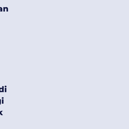
an
di
i
k