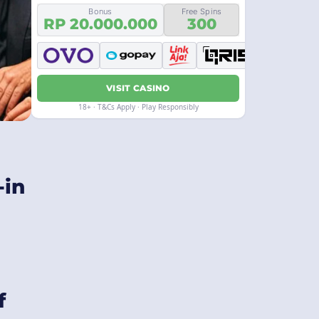
Bonus
Free Spins
RP 20.000.000
300
VISIT CASINO
18+ · T&Cs Apply · Play Responsibly
-in
f