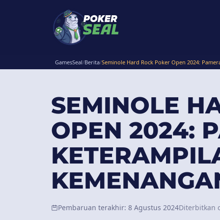
GamesSeal
/
Berita
/
Seminole Hard Rock Poker Open 2024: Pamera
SEMINOLE H
OPEN 2024:
KETERAMPILA
KEMENANGA
Pembaruan terakhir: 8 Agustus 2024
Diterbitkan 