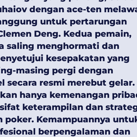
haiov dengan ace-ten melaw
panggung untuk pertarungan
Clemen Deng. Kedua pemain,
a saling menghormati dan
menyetujui kesepakatan yang
ng-masing pergi dengan
l secara resmi merebut gelar.
kan hanya kemenangan priba
sifat keterampilan dan strateg
am poker. Kemampuannya untu
ofesional berpengalaman dan