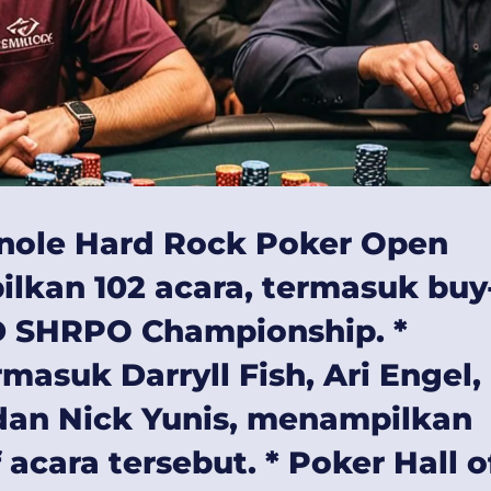
nole Hard Rock Poker Open
kan 102 acara, termasuk buy
D SHRPO Championship. *
asuk Darryll Fish, Ari Engel,
, dan Nick Yunis, menampilkan
acara tersebut. * Poker Hall o