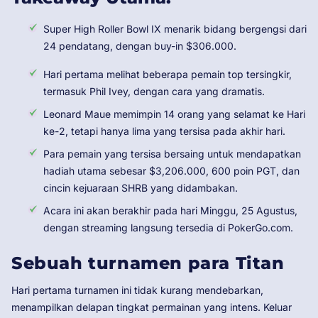
Super High Roller Bowl IX menarik bidang bergengsi dari
24 pendatang, dengan buy-in $306.000.
Hari pertama melihat beberapa pemain top tersingkir,
termasuk Phil Ivey, dengan cara yang dramatis.
Leonard Maue memimpin 14 orang yang selamat ke Hari
ke-2, tetapi hanya lima yang tersisa pada akhir hari.
Para pemain yang tersisa bersaing untuk mendapatkan
hadiah utama sebesar $3,206.000, 600 poin PGT, dan
cincin kejuaraan SHRB yang didambakan.
Acara ini akan berakhir pada hari Minggu, 25 Agustus,
dengan streaming langsung tersedia di PokerGo.com.
Sebuah turnamen para Titan
Hari pertama turnamen ini tidak kurang mendebarkan,
menampilkan delapan tingkat permainan yang intens. Keluar