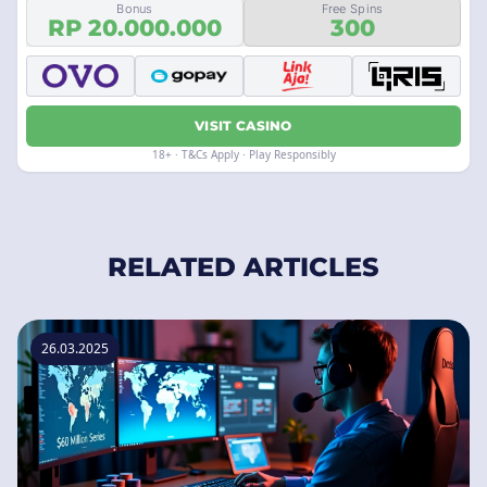
Bonus
Free Spins
RP 20.000.000
300
VISIT CASINO
18+ · T&Cs Apply · Play Responsibly
RELATED ARTICLES
26.03.2025