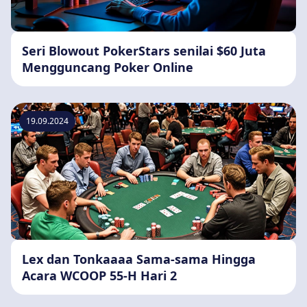
Seri Blowout PokerStars senilai $60 Juta
Mengguncang Poker Online
19.09.2024
Lex dan Tonkaaaa Sama-sama Hingga
Acara WCOOP 55-H Hari 2