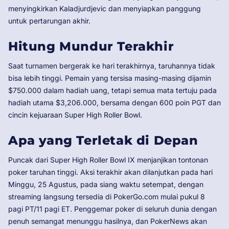
menyingkirkan Kaladjurdjevic dan menyiapkan panggung
untuk pertarungan akhir.
Hitung Mundur Terakhir
Saat turnamen bergerak ke hari terakhirnya, taruhannya tidak
bisa lebih tinggi. Pemain yang tersisa masing-masing dijamin
$750.000 dalam hadiah uang, tetapi semua mata tertuju pada
hadiah utama $3,206.000, bersama dengan 600 poin PGT dan
cincin kejuaraan Super High Roller Bowl.
Apa yang Terletak di Depan
Puncak dari Super High Roller Bowl IX menjanjikan tontonan
poker taruhan tinggi. Aksi terakhir akan dilanjutkan pada hari
Minggu, 25 Agustus, pada siang waktu setempat, dengan
streaming langsung tersedia di PokerGo.com mulai pukul 8
pagi PT/11 pagi ET. Penggemar poker di seluruh dunia dengan
penuh semangat menunggu hasilnya, dan PokerNews akan