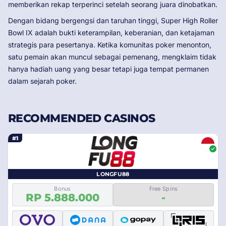
memberikan rekap terperinci setelah seorang juara dinobatkan.
Dengan bidang bergengsi dan taruhan tinggi, Super High Roller
Bowl IX adalah bukti keterampilan, keberanian, dan ketajaman
strategis para pesertanya. Ketika komunitas poker menonton,
satu pemain akan muncul sebagai pemenang, mengklaim tidak
hanya hadiah uang yang besar tetapi juga tempat permanen
dalam sejarah poker.
RECOMMENDED CASINOS
#1
LONGFU88
Bonus
Free Spins
RP 5.888.000
-