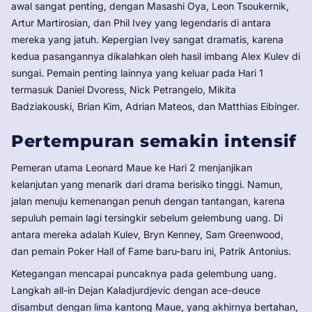
awal sangat penting, dengan Masashi Oya, Leon Tsoukernik,
Artur Martirosian, dan Phil Ivey yang legendaris di antara
mereka yang jatuh. Kepergian Ivey sangat dramatis, karena
kedua pasangannya dikalahkan oleh hasil imbang Alex Kulev di
sungai. Pemain penting lainnya yang keluar pada Hari 1
termasuk Daniel Dvoress, Nick Petrangelo, Mikita
Badziakouski, Brian Kim, Adrian Mateos, dan Matthias Eibinger.
Pertempuran semakin intensif
Pemeran utama Leonard Maue ke Hari 2 menjanjikan
kelanjutan yang menarik dari drama berisiko tinggi. Namun,
jalan menuju kemenangan penuh dengan tantangan, karena
sepuluh pemain lagi tersingkir sebelum gelembung uang. Di
antara mereka adalah Kulev, Bryn Kenney, Sam Greenwood,
dan pemain Poker Hall of Fame baru-baru ini, Patrik Antonius.
Ketegangan mencapai puncaknya pada gelembung uang.
Langkah all-in Dejan Kaladjurdjevic dengan ace-deuce
disambut dengan lima kantong Maue, yang akhirnya bertahan,