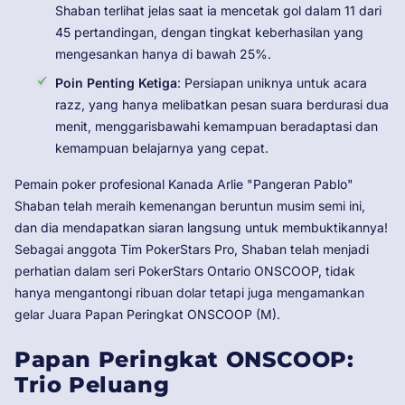
Shaban terlihat jelas saat ia mencetak gol dalam 11 dari
45 pertandingan, dengan tingkat keberhasilan yang
mengesankan hanya di bawah 25%.
Poin Penting Ketiga
: Persiapan uniknya untuk acara
razz, yang hanya melibatkan pesan suara berdurasi dua
menit, menggarisbawahi kemampuan beradaptasi dan
kemampuan belajarnya yang cepat.
Pemain poker profesional Kanada Arlie "Pangeran Pablo"
Shaban telah meraih kemenangan beruntun musim semi ini,
dan dia mendapatkan siaran langsung untuk membuktikannya!
Sebagai anggota Tim PokerStars Pro, Shaban telah menjadi
perhatian dalam seri PokerStars Ontario ONSCOOP, tidak
hanya mengantongi ribuan dolar tetapi juga mengamankan
gelar Juara Papan Peringkat ONSCOOP (M).
Papan Peringkat ONSCOOP:
Trio Peluang