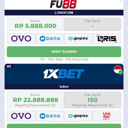
LONGFU88
Bonus
Free Spins
RP 5.888.000
-
VISIT CASINO
18+ · T&Cs Apply · Play Responsibly
#2
1xBet
Bonus
Free Spins
RP 22.888.888
150
Wagering Requirement 25x
Wagering Requirement 15x