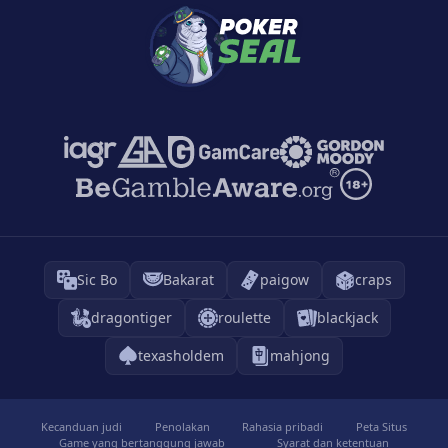
Sic Bo
Bakarat
paigow
craps
dragontiger
roulette
blackjack
texasholdem
mahjong
Kecanduan judi
Penolakan
Rahasia pribadi
Peta Situs
Game yang bertanggung jawab
Syarat dan ketentuan